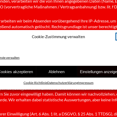
nden, verarbeiten wir die von Ihnen angegebenen Daten (Name, E-
SGVO (vorvertragliche Maßnahmen / Vertragsanbahnung) bzw. lit. f
arbeiten wir beim Absenden vorübergehend Ihre IP-Adresse, um d
ießend automatisch gelöscht. Rechtsgrundlage ist unser berechtig
Cookie-Zustimmung verwalten
rledigt ist und keine gesetzlichen Aufbewahrungsfristen entgegen
 verwenden Cookies, um unsere Website und unseren Service bestmöglich zu optimie
eiten wir Ihre Angaben ausschließlich zur Bearbeitung Ihres Anliege
nste verwalten
ookies akzeptieren
Ablehnen
Einstellungen anzeig
Cookie-Richtlinie
Datenschutzerklärung
Impressum
e Ads (Google Ireland Limited, Gordon House, Barrow Street, Dubl
rn Sie zuvor eingewilligt haben. Damit können wir nachvollziehen,
urde. Wir erhalten dabei statistische Auswertungen, aber keine In
rer Einwilligung (Art. 6 Abs. 1 lit. a DSGVO, § 25 Abs. 1 TTDSG), d