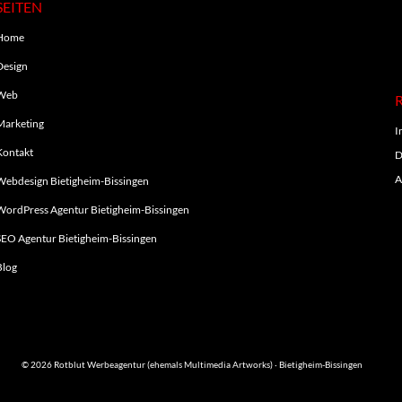
SEITEN
Home
Design
Web
Marketing
I
Kontakt
D
A
Webdesign Bietigheim-Bissingen
WordPress Agentur Bietigheim-Bissingen
SEO Agentur Bietigheim-Bissingen
Blog
© 2026 Rotblut Werbeagentur (ehemals Multimedia Artworks) · Bietigheim-Bissingen