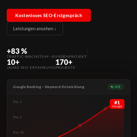
Kostenloses SEO-Erstgespräch
Leistungen ansehen ↓
+83 %
TRAFFIC-WACHSTUM · KUNDENPROJEKT
10+
170+
JAHRE SEO-ERFAHRUNG
PROJEKTE
Google Ranking – Keyword-Entwicklung
LIVE
Pos. 1
#1
Google
Pos. 5
Pos. 10