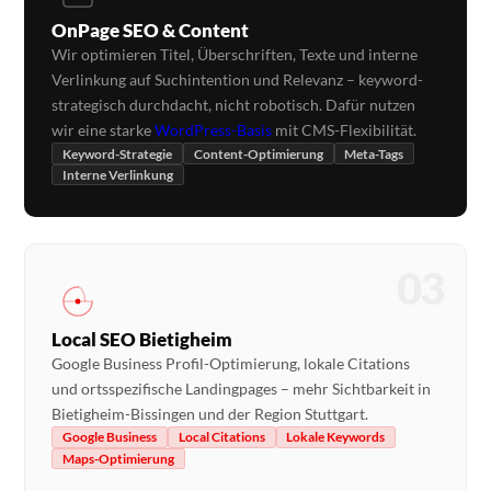
OnPage SEO & Content
Wir optimieren Titel, Überschriften, Texte und interne
Verlinkung auf Suchintention und Relevanz – keyword-
strategisch durchdacht, nicht robotisch. Dafür nutzen
wir eine starke
WordPress-Basis
mit CMS-Flexibilität.
Keyword-Strategie
Content-Optimierung
Meta-Tags
Interne Verlinkung
03
Local SEO Bietigheim
Google Business Profil-Optimierung, lokale Citations
und ortsspezifische Landingpages – mehr Sichtbarkeit in
Bietigheim-Bissingen und der Region Stuttgart.
Google Business
Local Citations
Lokale Keywords
Maps-Optimierung