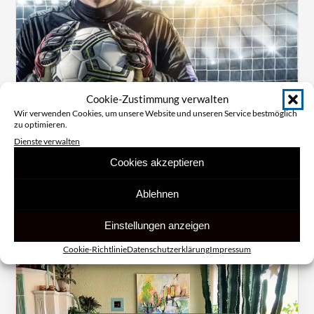
Cookie-Zustimmung verwalten
SEO · WEBDESIGN · KI-SICHTBARKEIT
Wir verwenden Cookies, um unsere Website und unseren Service bestmöglich
Sportfotiopix
zu optimieren.
Neue Website mit konsequenter SEO-Strategie – Top-
Dienste verwalten
Platzierungen für relevante Keywords und hohe
Cookies akzeptieren
Sichtbarkeit in KI-Suchsystemen wie ChatGPT und
Google AI Overview.
Ablehnen
4×
Mehr Anfragen
Einstellungen anzeigen
Cookie-Richtlinie
Datenschutzerklärung
Impressum