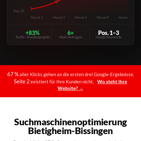
Pos. 15
Monat 1
Monat 3
Monat 6
Monat 9
Heute
+83%
6×
Pos. 1–3
Traffic · Kundenprojekt
Mehr Anfragen
Haupt-Keywords
67 %
aller Klicks gehen an die ersten drei Google-Ergebnisse.
Seite 2
existiert für Ihre Kunden nicht.
Wo steht Ihre
Website? →
Suchmaschinenoptimierung
Bietigheim-Bissingen