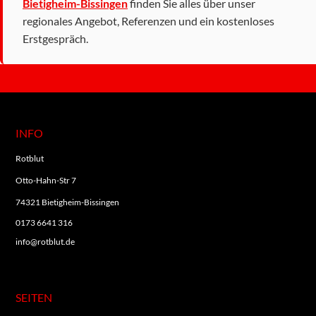
Bietigheim-Bissingen
finden Sie alles über unser
regionales Angebot, Referenzen und ein kostenloses
Erstgespräch.
INFO
Rotblut
Otto-Hahn-Str 7
74321 Bietigheim-Bissingen
0173 6641 316
info@rotblut.de
SEITEN