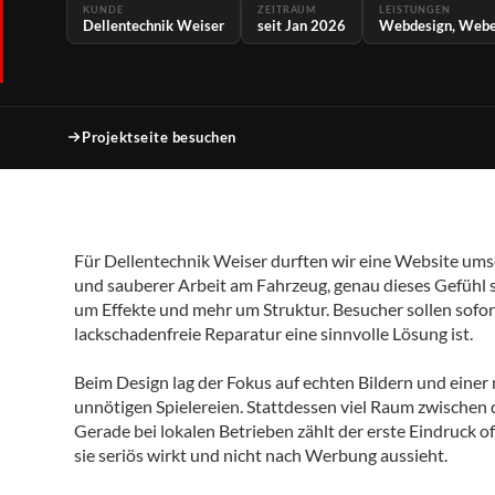
KUNDE
ZEITRAUM
LEISTUNGEN
Dellentechnik Weiser
seit Jan 2026
Webdesign, Webe
Projektseite besuchen
Für Dellentechnik Weiser durften wir eine Website umset
und sauberer Arbeit am Fahrzeug, genau dieses Gefühl s
um Effekte und mehr um Struktur. Besucher sollen sofo
lackschadenfreie Reparatur eine sinnvolle Lösung ist.
Beim Design lag der Fokus auf echten Bildern und eine
unnötigen Spielereien. Stattdessen viel Raum zwischen 
Gerade bei lokalen Betrieben zählt der erste Eindruck of
sie seriös wirkt und nicht nach Werbung aussieht.