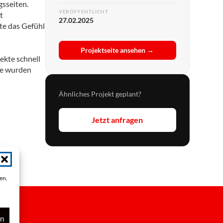
gsseiten.
VERÖFFENTLICHT
t
27.02.2025
te das Gefühl
Projektseite ansehen →
jekte schnell
he wurden
Ähnliches Projekt geplant?
Jetzt anfragen
ren.
en