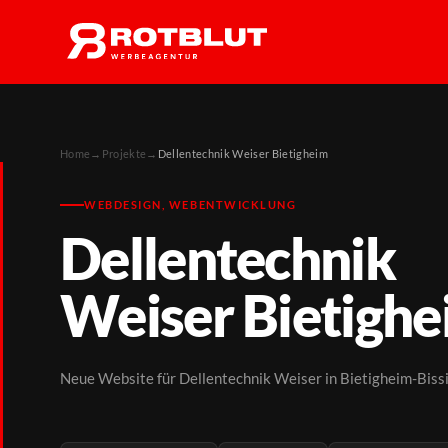
Home
→
Projekte
→
Dellentechnik Weiser Bietigheim
WEBDESIGN, WEBENTWICKLUNG
Dellentechnik
Weiser Bietigh
Neue Website für Dellentechnik Weiser in Bietigheim-Biss