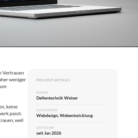
on Vertrauen
aher weniger
PROJEKT-DETAILS
rum
KUNDE
Dellentechnik Weiser
en, keine
LEISTUNGEN
werk passt.
Webdesign, Webentwicklung
trauen, weil
ZEITRAUM
seit Jan 2026